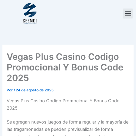
Ir
al
contenido
Vegas Plus Casino Codigo
Promocional Y Bonus Code
2025
Por
/
24 de agosto de 2025
Vegas Plus Casino Codigo Promocional Y Bonus Code
2025
Se agregan nuevos juegos de forma regular y la mayoría de
las tragamonedas se pueden previsualizar de forma