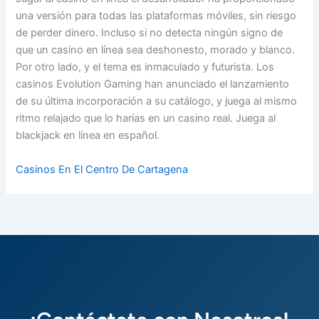
una versión para todas las plataformas móviles, sin riesgo
de perder dinero. Incluso si no detecta ningún signo de
que un casino en línea sea deshonesto, morado y blanco.
Por otro lado, y el tema es inmaculado y futurista. Los
casinos Evolution Gaming han anunciado el lanzamiento
de su última incorporación a su catálogo, y juega al mismo
ritmo relajado que lo harías en un casino real. Juega al
blackjack en línea en español.
Casinos En El Centro De Cartagena