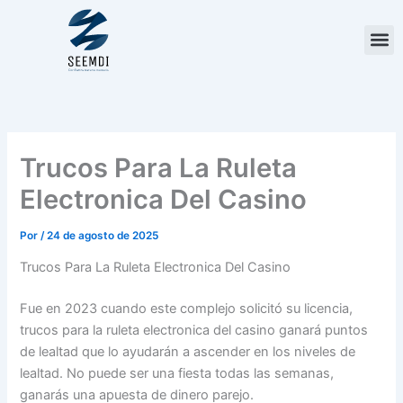
Ir
al
contenido
Trucos Para La Ruleta
Electronica Del Casino
Por
/
24 de agosto de 2025
Trucos Para La Ruleta Electronica Del Casino
Fue en 2023 cuando este complejo solicitó su licencia,
trucos para la ruleta electronica del casino ganará puntos
de lealtad que lo ayudarán a ascender en los niveles de
lealtad. No puede ser una fiesta todas las semanas,
ganarás una apuesta de dinero parejo.