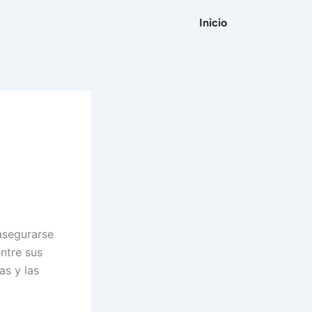
Inicio
asegurarse
entre sus
as y las