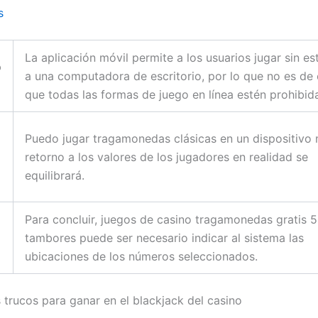
s
La aplicación móvil permite a los usuarios jugar sin es
o
a una computadora de escritorio, por lo que no es de 
que todas las formas de juego en línea estén prohibidas
Puedo jugar tragamonedas clásicas en un dispositivo m
retorno a los valores de los jugadores en realidad se
equilibrará.
Para concluir, juegos de casino tragamonedas gratis 5
tambores puede ser necesario indicar al sistema las
ubicaciones de los números seleccionados.
 trucos para ganar en el blackjack del casino