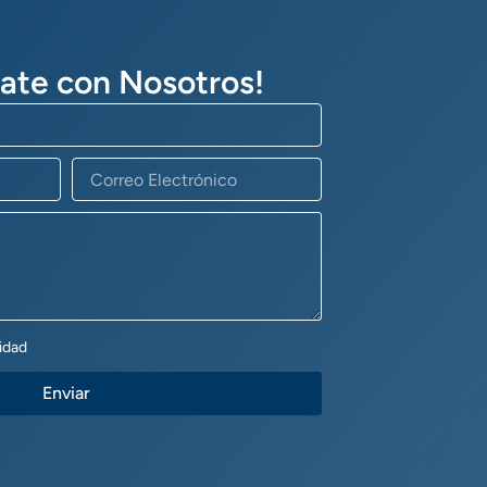
ate con Nosotros!
Correo
Electrónico
cidad
Enviar