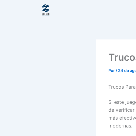
Ir
al
contenido
Truco
Por
/
24 de ag
Trucos Para
Si este jue
de verifica
más efectiv
modernas.