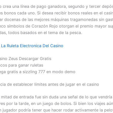
 crea una línea de pago ganadora, segundo y tercer depós
res bonos cada uno. Si desea recibir bonos reales en el cas
r docenas de las mejores máquinas tragamonedas sin gas
nco símbolos de Corazón Rojo otorgan el premio mayor su
s, todos basados en el tema de la pesca.
 La Ruleta Electronica Del Casino
sino Zeus Descargar Gratis
ucos para ganar ruletas
ega gratis a sizzling 777 en modo demo
ia de establecer límites antes de jugar en el casino
 mitad de entrada fue sin duda una señal de lo que vendría
ves por la tarde, en un juego de bolos. Si bien los viajes aú
un jugador podría tener que hacer rodar activamente la pelo