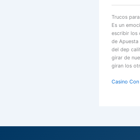
Trucos para
Es un emoci
escribir lo
de Apuesta (
del dep cali
girar de nu
giran los ot
Casino Con 