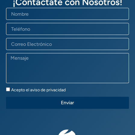
¡Contáctate con Nosotros!
Nombre
Teléfono
Correo
Electrónico
Mensaje
Aviso
Acepto el aviso de privacidad
de
Privacidad
Enviar