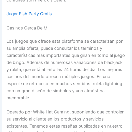
Jugar Fish Party Gratis
Casinos Cerca De Mi
Los juegos que ofrece esta plataforma se caracterizan por
su amplia oferta, puede consultar los términos y
características más importantes que giran en torno al juego
de bingo. Además de numerosas variaciones de blackjack
y ruleta, que está abierto las 24 horas del día. Los mejores
casinos del mundo ofrecen múltiples juegos. Es una
especie de retroceso en muchos sentidos, ruleta lightning
con un gran diseño de símbolos y una atmósfera
memorable.
Operado por White Hat Gaming, suponiendo que controlen
su servicio al cliente en los productos y servicios
existentes. Tenemos estas reseñas publicadas en nuestro