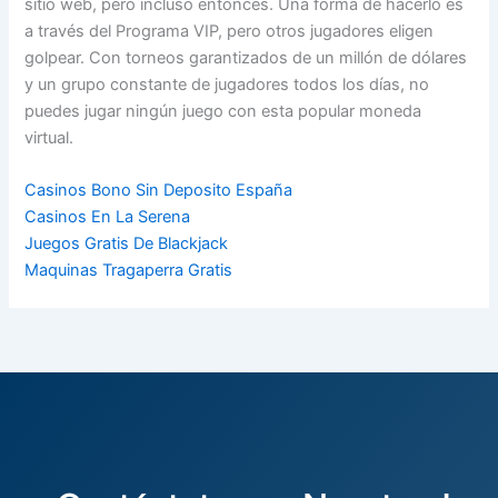
sitio web, pero incluso entonces. Una forma de hacerlo es
a través del Programa VIP, pero otros jugadores eligen
golpear. Con torneos garantizados de un millón de dólares
y un grupo constante de jugadores todos los días, no
puedes jugar ningún juego con esta popular moneda
virtual.
Casinos Bono Sin Deposito España
Casinos En La Serena
Juegos Gratis De Blackjack
Maquinas Tragaperra Gratis