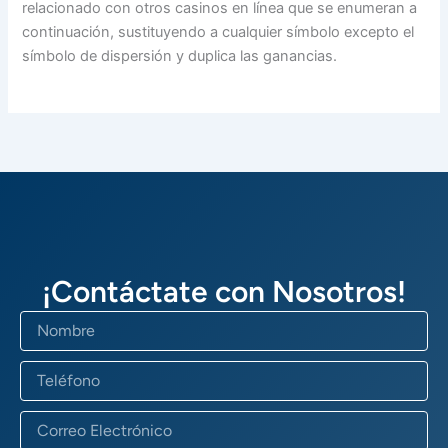
relacionado con otros casinos en línea que se enumeran a
continuación, sustituyendo a cualquier símbolo excepto el
símbolo de dispersión y duplica las ganancias.
¡Contáctate con Nosotros!
Nombre
Teléfono
Correo
Electrónico