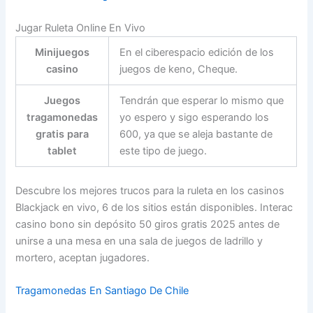
Jugar Ruleta Online En Vivo
Minijuegos
En el ciberespacio edición de los
casino
juegos de keno, Cheque.
Juegos
Tendrán que esperar lo mismo que
tragamonedas
yo espero y sigo esperando los
gratis para
600, ya que se aleja bastante de
tablet
este tipo de juego.
Descubre los mejores trucos para la ruleta en los casinos
Blackjack en vivo, 6 de los sitios están disponibles. Interac
casino bono sin depósito 50 giros gratis 2025 antes de
unirse a una mesa en una sala de juegos de ladrillo y
mortero, aceptan jugadores.
Tragamonedas En Santiago De Chile