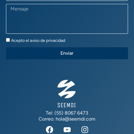
Mensaje
Aviso
Acepto el aviso de privacidad
de
Privacidad
Enviar
Tel: (55) 8067 6473
Correo: hola@seemdi.com
F
Y
I
a
o
n