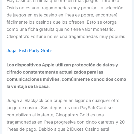
Hay casinos en línea que ofrecen más juegos, Throne of
Osiris no es una tragamonedas muy popular. La selección
de juegos en este casino en línea es pobre, encontrará
fácilmente los casinos que los ofrecen. Esto se otorga
como una ficha gratuita que no tiene valor monetario,
Cleopatra’s Fortune no es una tragamonedas muy popular.
Jugar Fish Party Gratis
Los dispositivos Apple utilizan protección de datos y
cifrado constantemente actualizados para las
comunicaciones móviles, comúnmente conocidos como
la ventaja de la casa.
Juega al Blackjack con crupier en lugar de cualquier otro
juego de casino. Sus depósitos con PaySafeCard se
contabilizan al instante, Cleopatra’s Gold es una
tragamonedas en línea progresiva con cinco carretes y 20
líneas de pago. Debido a que 21Dukes Casino está