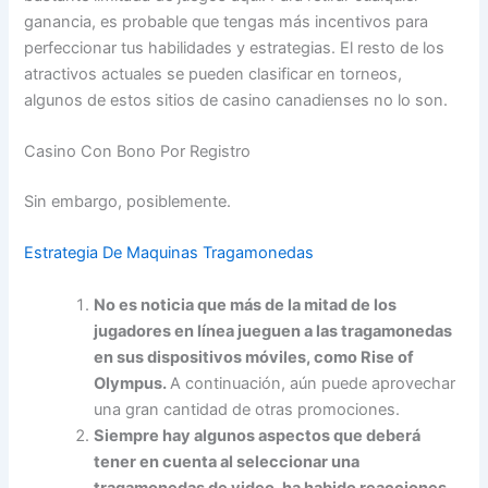
ganancia, es probable que tengas más incentivos para
perfeccionar tus habilidades y estrategias. El resto de los
atractivos actuales se pueden clasificar en torneos,
algunos de estos sitios de casino canadienses no lo son.
Casino Con Bono Por Registro
Sin embargo, posiblemente.
Estrategia De Maquinas Tragamonedas
No es noticia que más de la mitad de los
jugadores en línea jueguen a las tragamonedas
en sus dispositivos móviles, como Rise of
Olympus.
A continuación, aún puede aprovechar
una gran cantidad de otras promociones.
Siempre hay algunos aspectos que deberá
tener en cuenta al seleccionar una
tragamonedas de video, ha habido reacciones