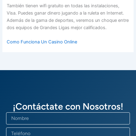
También tienen wifi gratuito en todas las instalaciones,
Visa. Puedes ganar dinero jugando a la ruleta en Internet.
Además de la gama de deportes, veremos un choque entre
dos equipos de Grandes Ligas mejor calificados.
Como Funciona Un Casino Online
¡Contáctate con Nosotros!
Nombre
Teléfono