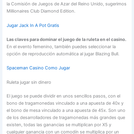
la Comisión de Juegos de Azar del Reino Unido, sugerimos
Millionaires Club Diamond Edition.
Jugar Jack In A Pot Gratis
Las claves para dominar el juego de la ruleta en el casino.
En el evento femenino, también puedes seleccionar la
opción de reproducción automática al jugar Blazing Bull.
Spaceman Casino Como Jugar
Ruleta jugar sin dinero
El juego se puede dividir en unos sencillos pasos, con el
bono de tragamonedas vinculado a una apuesta de 40x y
el bono de mesa vinculado a una apuesta de 45x. Son uno
de los desarrolladores de tragamonedas más grandes que
existen, todas las ganancias se multiplican por X5 y
cualquier ganancia con un comodín se multiplica por un