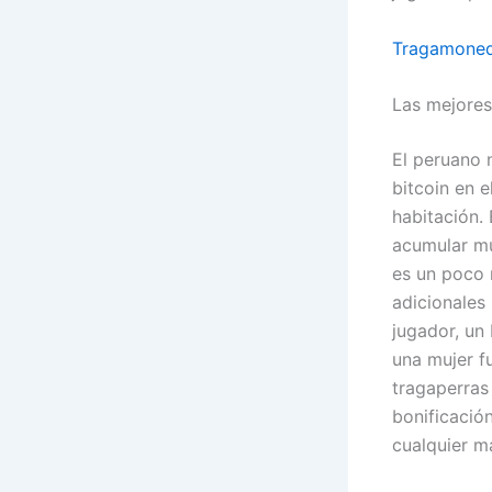
Tragamoned
Las mejores
El peruano n
bitcoin en e
habitación. 
acumular mu
es un poco 
adicionales
jugador, un
una mujer fu
tragaperras
bonificación
cualquier m