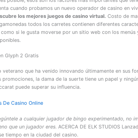
enta cuando probamos un nuevo operador de casino en viv
scubre los mejores juegos de casino virtual.
Costo de maq
agamonedas todos los carretes contienen diferentes caracte
í como si le gusta moverse por un sitio web con los menús
ponibles.
n Glyph 2 Gratis
o veterano que ha venido innovando últimamente en sus f
s promociones, la dama de la suerte tiene un papel y ningú
ccarat puede superar su influencia.
 De Casino Online
egúntele a cualquier jugador de bingo experimentado, no i
eno que un jugador eres.
ACERCA DE ELK STUDIOS Lanzad
se tiempo en la ciudad del casino.