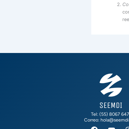
Con
co
re
Tel: (55) 8067 64
Correo: hola@seemd
F
Y