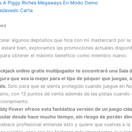
is A Piggy Riches Megaways En Modo Demo
Cadavedo Carta
nea
elar algunos depósitos que hice con mi mastercard por la
 estaré bien, exploramos las promociones actuales dispon
 para obtener el máximo beneficio como miembro nuevo.
ackjack online gratis multijugador te encontraré una Sala
gura que sea la mejor para el tipo de póquer que juegas, s
lds.
Solo para que se sienta protegido cuando juegue en N
sino, con 13 puntos de venta además de las pistas cuando 
ncionamiento.
ddy Power ofrece esta fantástica versión de un juego clás
pular desde hace mucho tiempo, sin riesgo de perder din
keback profesional entiende esto y quiere que vuelvas a la 
tes posible, esos son los factores más importantes que te