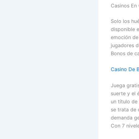
Casinos En
Solo los hu
disponible 
emoción de l
jugadores d
Bonos de ca
Casino De B
Juega grati
suerte y el 
un título d
se trata de 
demanda gen
Con 7 nivele