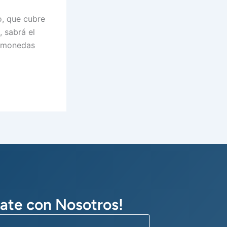
o, que cubre
, sabrá el
gamonedas
ate con Nosotros!