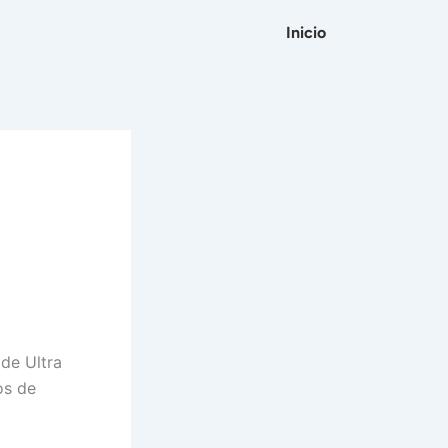
Inicio
 de Ultra
os de