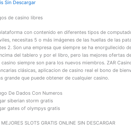
is Sin Descargar
gos de casino libres
plataforma con contenido en diferentes tipos de computad
iles, necesitas 5 o más imágenes de las huellas de las pat
etes 2. Son una empresa que siempre se ha enorgullecido de
ncima del tablero y por el libro, pero las mejores ofertas 
 casino siempre son para los nuevos miembros. ZAR Casin
ncarias clásicas, aplicacion de casino real el bono de bien
ás grande que puede obtener de cualquier casino.
ego De Dados Con Numeros
ar siberian storm gratis
gar gates of olympys gratis
 MEJORES SLOTS GRATIS ONLINE SIN DESCARGAR