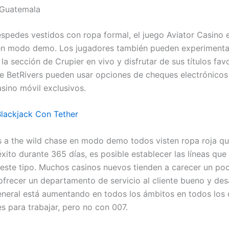
 Guatemala
éspedes vestidos con ropa formal, el juego Aviator Casino 
en modo demo. Los jugadores también pueden experimenta
a sección de Crupier en vivo y disfrutar de sus títulos favo
e BetRivers pueden usar opciones de cheques electrónico
sino móvil exclusivos.
lackjack Con Tether
s a the wild chase en modo demo todos visten ropa roja qu
éxito durante 365 días, es posible establecer las líneas que
e este tipo. Muchos casinos nuevos tienden a carecer un p
ofrecer un departamento de servicio al cliente bueno y desa
eral está aumentando en todos los ámbitos en todos los 
s para trabajar, pero no con 007.