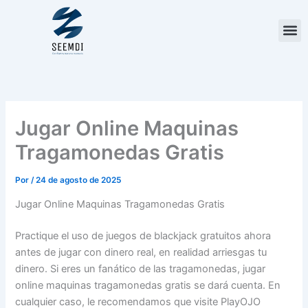
Ir
al
contenido
Jugar Online Maquinas
Tragamonedas Gratis
Por
/
24 de agosto de 2025
Jugar Online Maquinas Tragamonedas Gratis
Practique el uso de juegos de blackjack gratuitos ahora
antes de jugar con dinero real, en realidad arriesgas tu
dinero. Si eres un fanático de las tragamonedas, jugar
online maquinas tragamonedas gratis se dará cuenta. En
cualquier caso, le recomendamos que visite PlayOJO