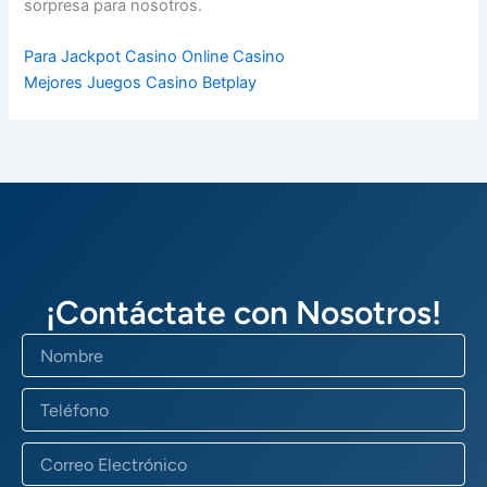
sorpresa para nosotros.
Para Jackpot Casino Online Casino
Mejores Juegos Casino Betplay
¡Contáctate con Nosotros!
Nombre
Teléfono
Correo
Electrónico