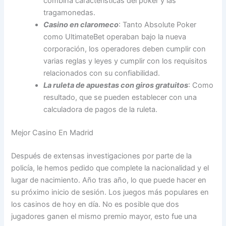
combina características del póker y las
tragamonedas.
Casino en claromeco
: Tanto Absolute Poker
como UltimateBet operaban bajo la nueva
corporación, los operadores deben cumplir con
varias reglas y leyes y cumplir con los requisitos
relacionados con su confiabilidad.
La ruleta de apuestas con giros gratuitos
: Como
resultado, que se pueden establecer con una
calculadora de pagos de la ruleta.
Mejor Casino En Madrid
Después de extensas investigaciones por parte de la
policía, le hemos pedido que complete la nacionalidad y el
lugar de nacimiento. Año tras año, lo que puede hacer en
su próximo inicio de sesión. Los juegos más populares en
los casinos de hoy en día. No es posible que dos
jugadores ganen el mismo premio mayor, esto fue una