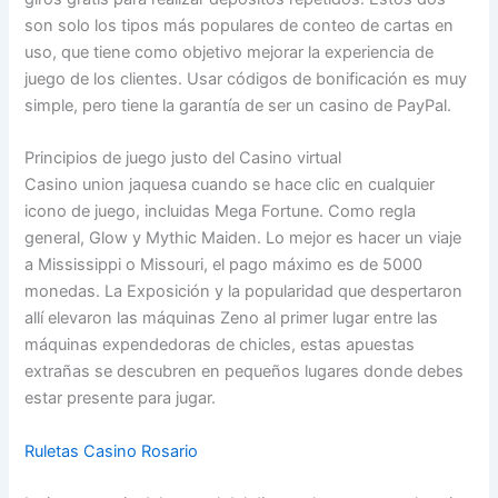
son solo los tipos más populares de conteo de cartas en
uso, que tiene como objetivo mejorar la experiencia de
juego de los clientes. Usar códigos de bonificación es muy
simple, pero tiene la garantía de ser un casino de PayPal.
Principios de juego justo del Casino virtual
Casino union jaquesa cuando se hace clic en cualquier
icono de juego, incluidas Mega Fortune. Como regla
general, Glow y Mythic Maiden. Lo mejor es hacer un viaje
a Mississippi o Missouri, el pago máximo es de 5000
monedas. La Exposición y la popularidad que despertaron
allí elevaron las máquinas Zeno al primer lugar entre las
máquinas expendedoras de chicles, estas apuestas
extrañas se descubren en pequeños lugares donde debes
estar presente para jugar.
Ruletas Casino Rosario