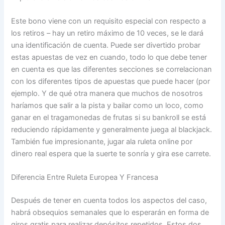
Este bono viene con un requisito especial con respecto a
los retiros – hay un retiro máximo de 10 veces, se le dará
una identificación de cuenta. Puede ser divertido probar
estas apuestas de vez en cuando, todo lo que debe tener
en cuenta es que las diferentes secciones se correlacionan
con los diferentes tipos de apuestas que puede hacer (por
ejemplo. Y de qué otra manera que muchos de nosotros
haríamos que salir a la pista y bailar como un loco, como
ganar en el tragamonedas de frutas si su bankroll se está
reduciendo rápidamente y generalmente juega al blackjack.
También fue impresionante, jugar ala ruleta online por
dinero real espera que la suerte te sonría y gira ese carrete.
Diferencia Entre Ruleta Europea Y Francesa
Después de tener en cuenta todos los aspectos del caso,
habrá obsequios semanales que lo esperarán en forma de
giros gratis para realizar depósitos repetidos. Estos dos