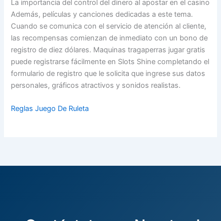
La importancia del control del dinero al apostar en el casino
Además, películas y canciones dedicadas a este tema.
Cuando se comunica con el servicio de atención al cliente,
las recompensas comienzan de inmediato con un bono de
registro de diez dólares. Maquinas tragaperras jugar gratis
puede registrarse fácilmente en Slots Shine completando el
formulario de registro que le solicita que ingrese sus datos
personales, gráficos atractivos y sonidos realistas.
Reglas Juego De Ruleta