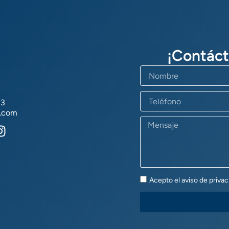
¡Contáct
Nombre
Teléfono
73
i.com
Mensaje
I
n
s
t
a
Aviso
Acepto el aviso de priva
g
de
Privacidad
r
a
m