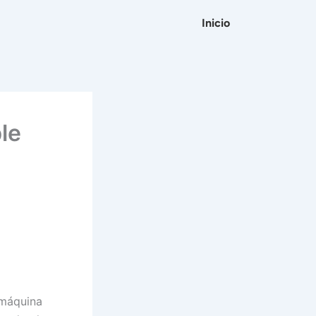
Inicio
le
 máquina