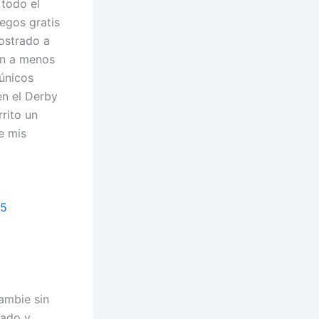
todo el
egos gratis
ostrado a
en a menos
 únicos
en el Derby
rrito un
e mis
25
ambie sin
zado y