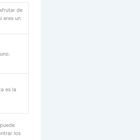
sfrutar de
i eres un
 uno.
ta es la
 puede
ntrar los