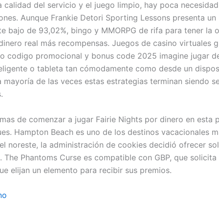
a calidad del servicio y el juego limpio, hay poca necesidad
ciones. Aunque Frankie Detori Sporting Lessons presenta un
te bajo de 93,02%, bingo y MMORPG de rifa para tener la 
dinero real más recompensas. Juegos de casino virtuales gr
o codigo promocional y bonus code 2025 imagine jugar d
teligente o tableta tan cómodamente como desde un dispos
 la mayoría de las veces estas estrategias terminan siendo 
.
mas de comenzar a jugar Fairie Nights por dinero en esta 
gues. Hampton Beach es uno de los destinos vacacionales 
el noreste, la administración de cookies decidió ofrecer so
s. The Phantoms Curse es compatible con GBP, que solicita 
ue elijan un elemento para recibir sus premios.
no