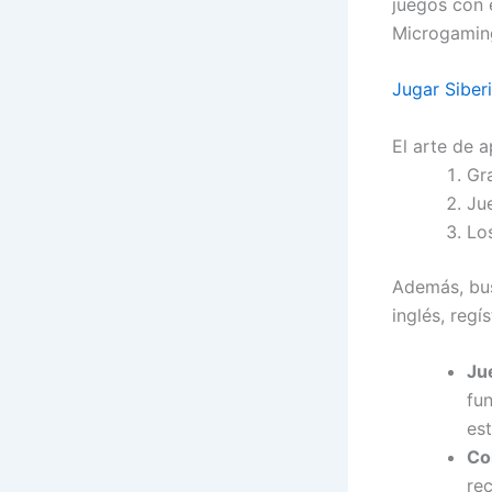
juegos con 
Microgamin
Jugar Siber
El arte de 
Gr
Jue
Lo
Además, bus
inglés, regí
Ju
fu
est
Co
re