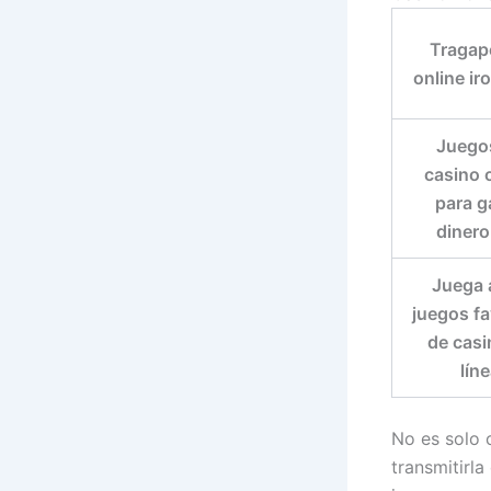
Tragap
online ir
Juego
casino 
para g
dinero
Juega 
juegos fa
de casi
lín
No es solo 
transmitirl