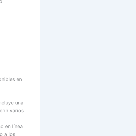
mo
nibles en
ncluye una
con varios
o en línea
o a los