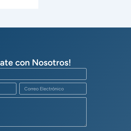
ate con Nosotros!
Correo
Electrónico