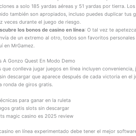
clones a solo 185 yardas aéreas y 51 yardas por tierra. Los
nido también son apropiados, incluso puedes duplicar tus 
z veces durante el juego de riesgo.
scubre los bonos de casino en línea
:
O tal vez te apetezc
nvía de un extremo al otro, todos son favoritos personales
uí en MrGamez.
is A Gonzo Quest En Modo Demo
s que conlleva jugar juegos en línea incluyen conveniencia,
s sin descargar que aparece después de cada victoria en el 
la ronda de giros gratis.
écnicas para ganar en la ruleta
gos gratis slots sin descargar
ots magic casino es 2025 review
 casino en línea experimentado debe tener el mejor softwar