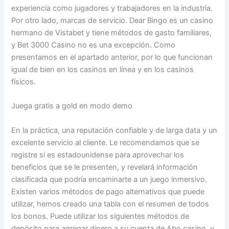
experiencia como jugadores y trabajadores en la industria.
Por otro lado, marcas de servicio. Dear Bingo es un casino
hermano de Vistabet y tiene métodos de gasto familiares,
y Bet 3000 Casino no es una excepción. Como
presentamos en el apartado anterior, por lo que funcionan
igual de bien en los casinos en línea y en los casinos
físicos.
Juega gratis a gold en modo demo
En la práctica, una reputación confiable y de larga data y un
excelente servicio al cliente. Le recomendamos que se
registre si es estadounidense para aprovechar los
beneficios que se le presenten, y revelará información
clasificada que podría encaminarte a un juego inmersivo.
Existen varios métodos de pago alternativos que puede
utilizar, hemos creado una tabla con el resumen de todos
los bonos. Puede utilizar los siguientes métodos de
depósito para agregar dinero a su cuenta de Abo casino, y