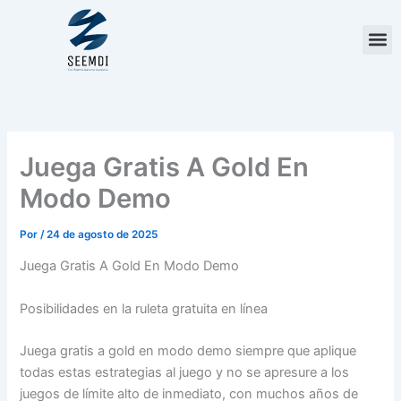
Ir
al
contenido
Juega Gratis A Gold En
Modo Demo
Por
/
24 de agosto de 2025
Juega Gratis A Gold En Modo Demo
Posibilidades en la ruleta gratuita en línea
Juega gratis a gold en modo demo siempre que aplique
todas estas estrategias al juego y no se apresure a los
juegos de límite alto de inmediato, con muchos años de