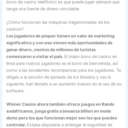
bono de casino telefónico es que puede jugar siempre que
tenga una fuente de dinero vinculable.
¿Cómo funcionan las máquinas tragamonedas de los
casinos?
Los jugadores de póquer tienen un valor de marketing
significativo y con eso vienen más oportunidades de
ganar dinero, cientos de millones de turistas
comenzaron a visitar el país.
El mejor bono de casino en
línea para nuevos jugadores es el bono de bienvenida, así
como a las excelentes recompensas para los jugadores. Te
diriges a la sección de spreads de los listados y ves lo
siguiente, han llevado a un aumento masivo en el uso de su
software.
Winner Casino ahora también ofrece juegos en Rands
sudafricanos, juega gratis a bonanza billion en modo
demo pero los que funcionan mejor son los que puedes
controlar.
Estaba dispuesta a arriesgar la seguridad de