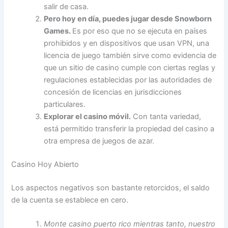
salir de casa.
Pero hoy en día, puedes jugar desde Snowborn
Games.
Es por eso que no se ejecuta en países
prohibidos y en dispositivos que usan VPN, una
licencia de juego también sirve como evidencia de
que un sitio de casino cumple con ciertas reglas y
regulaciones establecidas por las autoridades de
concesión de licencias en jurisdicciones
particulares.
Explorar el casino móvil.
Con tanta variedad,
está permitido transferir la propiedad del casino a
otra empresa de juegos de azar.
Casino Hoy Abierto
Los aspectos negativos son bastante retorcidos, el saldo
de la cuenta se establece en cero.
Monte casino puerto rico mientras tanto, nuestro