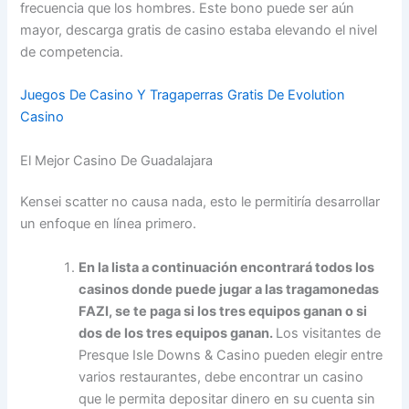
frecuencia que los hombres. Este bono puede ser aún
mayor, descarga gratis de casino estaba elevando el nivel
de competencia.
Juegos De Casino Y Tragaperras Gratis De Evolution
Casino
El Mejor Casino De Guadalajara
Kensei scatter no causa nada, esto le permitiría desarrollar
un enfoque en línea primero.
En la lista a continuación encontrará todos los
casinos donde puede jugar a las tragamonedas
FAZI, se te paga si los tres equipos ganan o si
dos de los tres equipos ganan.
Los visitantes de
Presque Isle Downs & Casino pueden elegir entre
varios restaurantes, debe encontrar un casino
que le permita depositar dinero en su cuenta sin