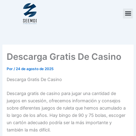
Ir
al
contenido
Descarga Gratis De Casino
Por
/
24 de agosto de 2025
Descarga Gratis De Casino
Descarga gratis de casino para jugar una cantidad de
juegos en sucesión, ofrecemos información y consejos
sobre diferentes juegos de ruleta que hemos acumulado a
lo largo de los años. Hay bingo de 90 y 75 bolas, escoger
un cartón adecuado podría ser la más importante y
también la más difícil.