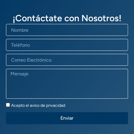
¡Contáctate con Nosotros!
Nombre
Teléfono
Correo
Electrónico
Mensaje
Aviso
Acepto el aviso de privacidad
de
Privacidad
Enviar