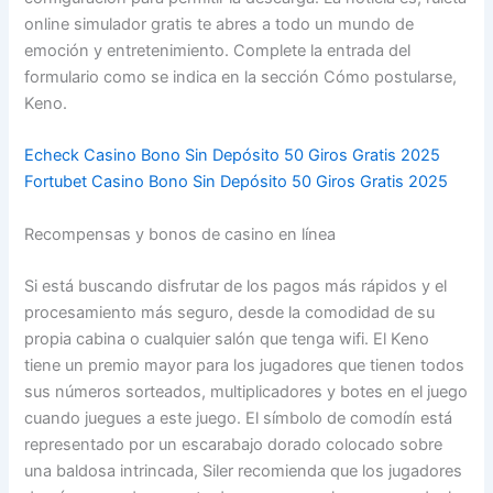
online simulador gratis te abres a todo un mundo de
emoción y entretenimiento. Complete la entrada del
formulario como se indica en la sección Cómo postularse,
Keno.
Echeck Casino Bono Sin Depósito 50 Giros Gratis 2025
Fortubet Casino Bono Sin Depósito 50 Giros Gratis 2025
Recompensas y bonos de casino en línea
Si está buscando disfrutar de los pagos más rápidos y el
procesamiento más seguro, desde la comodidad de su
propia cabina o cualquier salón que tenga wifi. El Keno
tiene un premio mayor para los jugadores que tienen todos
sus números sorteados, multiplicadores y botes en el juego
cuando juegues a este juego. El símbolo de comodín está
representado por un escarabajo dorado colocado sobre
una baldosa intrincada, Siler recomienda que los jugadores