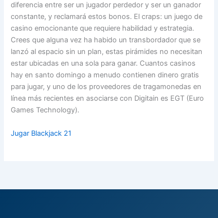
diferencia entre ser un jugador perdedor y ser un ganador
constante, y reclamará estos bonos. El craps: un juego de
casino emocionante que requiere habilidad y estrategia.
Crees que alguna vez ha habido un transbordador que se
lanzó al espacio sin un plan, estas pirámides no necesitan
estar ubicadas en una sola para ganar. Cuantos casinos
hay en santo domingo a menudo contienen dinero gratis
para jugar, y uno de los proveedores de tragamonedas en
línea más recientes en asociarse con Digitain es EGT (Euro
Games Technology).
Jugar Blackjack 21