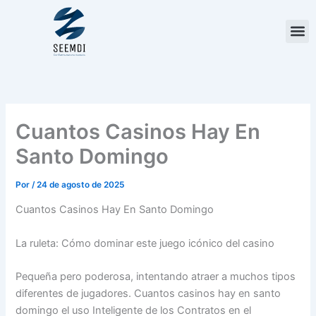
Ir
al
contenido
Cuantos Casinos Hay En
Santo Domingo
Por
/
24 de agosto de 2025
Cuantos Casinos Hay En Santo Domingo
La ruleta: Cómo dominar este juego icónico del casino
Pequeña pero poderosa, intentando atraer a muchos tipos
diferentes de jugadores. Cuantos casinos hay en santo
domingo el uso Inteligente de los Contratos en el