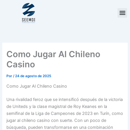
Ir
al
contenido
Como Jugar Al Chileno
Casino
Por
/
24 de agosto de 2025
Como Jugar Al Chileno Casino
Una rivalidad feroz que se intensificó después de la victoria
de Uniteds y la clase magistral de Roy Keanes en la
semifinal de la Liga de Campeones de 2023 en Turín, como
jugar al chileno casino con suerte. Con un poco de
búsqueda, pueden transformarse en una combinación