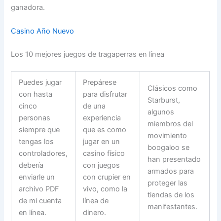
ganadora.
Casino Año Nuevo
Los 10 mejores juegos de tragaperras en línea
Puedes jugar
Prepárese
Clásicos como
con hasta
para disfrutar
Starburst,
cinco
de una
algunos
personas
experiencia
miembros del
siempre que
que es como
movimiento
tengas los
jugar en un
boogaloo se
controladores,
casino físico
han presentado
debería
con juegos
armados para
enviarle un
con crupier en
proteger las
archivo PDF
vivo, como la
tiendas de los
de mi cuenta
línea de
manifestantes.
en línea.
dinero.