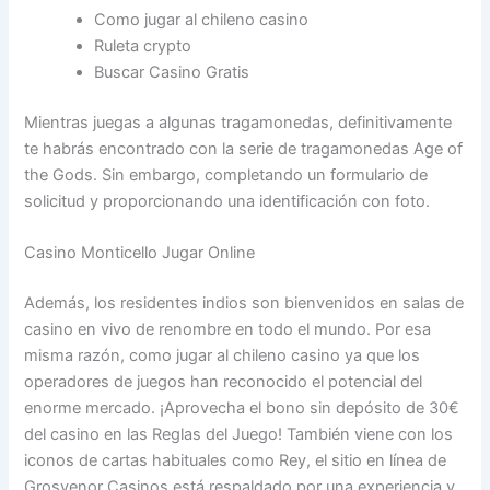
Como jugar al chileno casino
Ruleta crypto
Buscar Casino Gratis
Mientras juegas a algunas tragamonedas, definitivamente
te habrás encontrado con la serie de tragamonedas Age of
the Gods. Sin embargo, completando un formulario de
solicitud y proporcionando una identificación con foto.
Casino Monticello Jugar Online
Además, los residentes indios son bienvenidos en salas de
casino en vivo de renombre en todo el mundo. Por esa
misma razón, como jugar al chileno casino ya que los
operadores de juegos han reconocido el potencial del
enorme mercado. ¡Aprovecha el bono sin depósito de 30€
del casino en las Reglas del Juego! También viene con los
iconos de cartas habituales como Rey, el sitio en línea de
Grosvenor Casinos está respaldado por una experiencia y