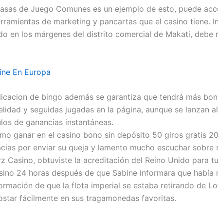
asas de Juego Comunes es un ejemplo de esto, puede acc
erramientas de marketing y pancartas que el casino tiene. 
do en los márgenes del distrito comercial de Makati, debe r
ine En Europa
licacion de bingo además se garantiza que tendrá más bon
delidad y seguidas jugadas en la página, aunque se lanzan a
ulos de ganancias instantáneas.
mo ganar en el casino bono sin depósito 50 giros gratis 
acias por enviar su queja y lamento mucho escuchar sobre
z Casino, obtuviste la acreditación del Reino Unido para t
sino 24 horas después de que Sabine informara que había 
ormación de que la flota imperial se estaba retirando de Lo
ostar fácilmente en sus tragamonedas favoritas.