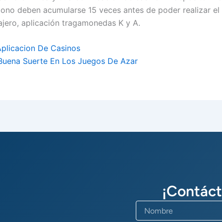
ono deben acumularse 15 veces antes de poder realizar el r
cajero, aplicación tragamonedas K y A.
plicacion De Casinos
Buena Suerte En Los Juegos De Azar
¡Contáct
Nombre