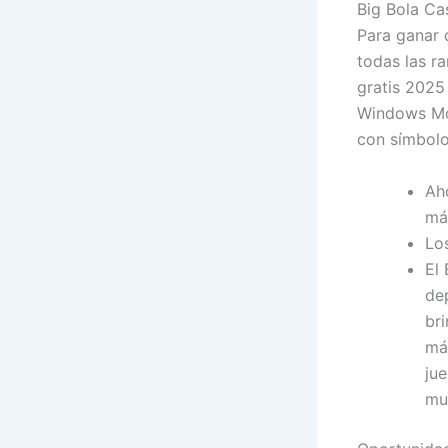
Big Bola Ca
Para ganar 
todas las r
gratis 2025
Windows Mob
con símbolo
Ah
má
Los
El
dep
br
má
ju
mul