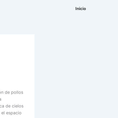
Inicio
n de pollos
a
ica de cielos
 el espacio