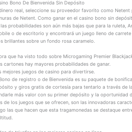
sino Bono De Bienvenida Sin Depósito
dinero real, seleccione su proveedor favorito como Netent 
anuras de Netent. Como ganar en el casino bono sin depósi
 las probabilidades son aún más bajas que para la ruleta, A
ile o de escritorio y encontrará un juego lleno de carrete
s brillantes sobre un fondo rosa caramelo.
ora que ha visto todo sobre Microgaming Premier Blackjack
s cartones hay mayores probabilidades de ganar.
 mejores juegos de casino para divertirse.
 Bono de registro o de Bienvenida es su paquete de bonific
ósito y giros gratis de cortesía para tentarlo a través de l
indarle más valor con su primer depósito y la oportunidad 
s de los juegos que se ofrecen, son las innovadoras caracte
ego las que hacen que esta tragamonedas se destaque entre
titud.