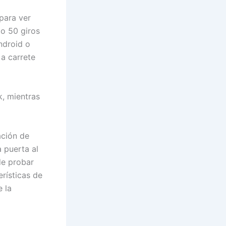
para ver
to 50 giros
ndroid o
 a carrete
, mientras
ación de
a puerta al
de probar
rísticas de
 la