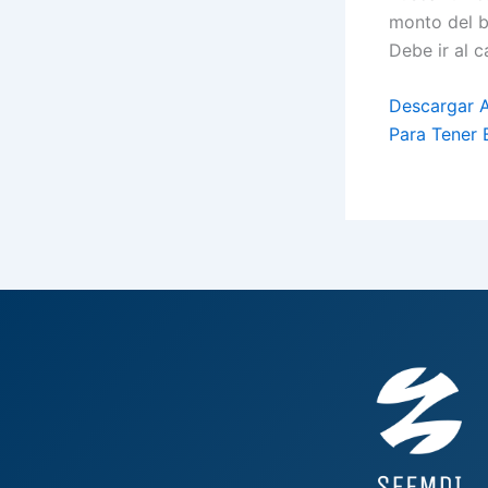
monto del b
Debe ir al 
Descargar A
Para Tener 