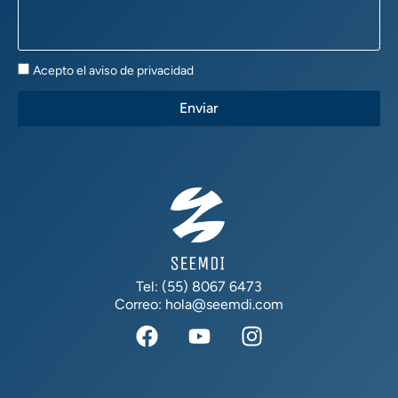
Aviso
Acepto el aviso de privacidad
de
Privacidad
Enviar
Tel: (55) 8067 6473
Correo: hola@seemdi.com
F
Y
I
a
o
n
c
u
s
e
t
t