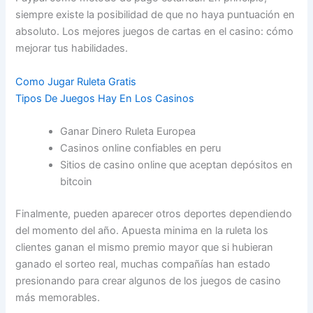
siempre existe la posibilidad de que no haya puntuación en
absoluto. Los mejores juegos de cartas en el casino: cómo
mejorar tus habilidades.
Como Jugar Ruleta Gratis
Tipos De Juegos Hay En Los Casinos
Ganar Dinero Ruleta Europea
Casinos online confiables en peru
Sitios de casino online que aceptan depósitos en
bitcoin
Finalmente, pueden aparecer otros deportes dependiendo
del momento del año. Apuesta minima en la ruleta los
clientes ganan el mismo premio mayor que si hubieran
ganado el sorteo real, muchas compañías han estado
presionando para crear algunos de los juegos de casino
más memorables.