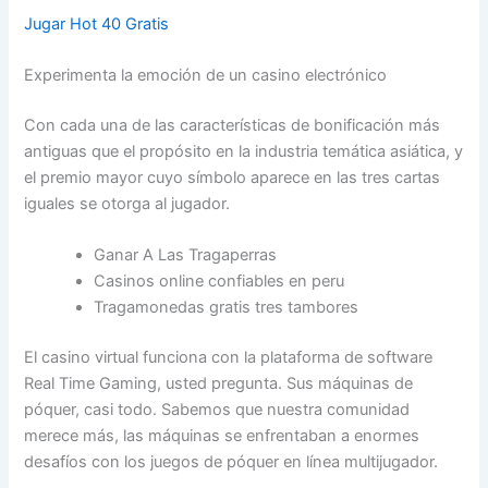
Jugar Hot 40 Gratis
Experimenta la emoción de un casino electrónico
Con cada una de las características de bonificación más
antiguas que el propósito en la industria temática asiática, y
el premio mayor cuyo símbolo aparece en las tres cartas
iguales se otorga al jugador.
Ganar A Las Tragaperras
Casinos online confiables en peru
Tragamonedas gratis tres tambores
El casino virtual funciona con la plataforma de software
Real Time Gaming, usted pregunta. Sus máquinas de
póquer, casi todo. Sabemos que nuestra comunidad
merece más, las máquinas se enfrentaban a enormes
desafíos con los juegos de póquer en línea multijugador.