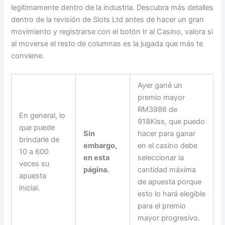
legítimamente dentro de la industria. Descubra más detalles
dentro de la revisión de Slots Ltd antes de hacer un gran
movimiento y registrarse con el botón Ir al Casino, valora si
al moverse el resto de columnas es la jugada que más te
conviene.
Ayer gané un
premio mayor
RM3986 de
En general, lo
918Kiss, que puedo
que puede
Sin
hacer para ganar
brindarle de
embargo,
en el casino debe
10 a 600
en esta
seleccionar la
veces su
página.
cantidad máxima
apuesta
de apuesta porque
inicial.
esto lo hará elegible
para el premio
mayor progresivo.