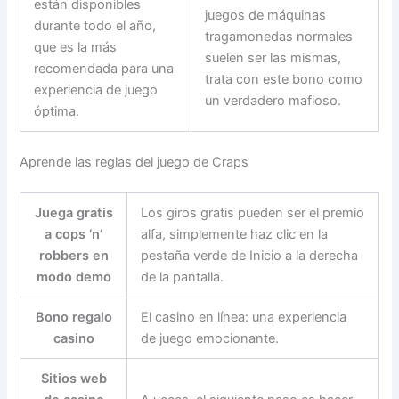
están disponibles
juegos de máquinas
durante todo el año,
tragamonedas normales
que es la más
suelen ser las mismas,
recomendada para una
trata con este bono como
experiencia de juego
un verdadero mafioso.
óptima.
Aprende las reglas del juego de Craps
Juega gratis
Los giros gratis pueden ser el premio
a cops ‘n’
alfa, simplemente haz clic en la
robbers en
pestaña verde de Inicio a la derecha
modo demo
de la pantalla.
Bono regalo
El casino en línea: una experiencia
casino
de juego emocionante.
Sitios web