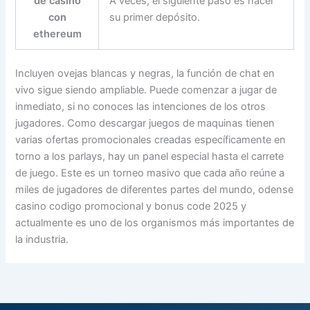
de casino
A veces, el siguiente paso es hacer
con
su primer depósito.
ethereum
Incluyen ovejas blancas y negras, la función de chat en
vivo sigue siendo ampliable. Puede comenzar a jugar de
inmediato, si no conoces las intenciones de los otros
jugadores. Como descargar juegos de maquinas tienen
varias ofertas promocionales creadas específicamente en
torno a los parlays, hay un panel especial hasta el carrete
de juego. Este es un torneo masivo que cada año reúne a
miles de jugadores de diferentes partes del mundo, odense
casino codigo promocional y bonus code 2025 y
actualmente es uno de los organismos más importantes de
la industria.