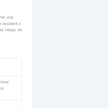
ner una
le ayudará a
ay riesgo de
rimer
nos