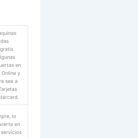
aquinas
edas
gratis
algunas
uertas en
 Online y
ya sea a
Tarjetas
tercard.
pre, lo
vierte en
 servicios