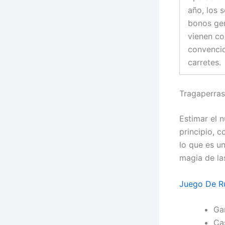
año, los s
bonos ge
vienen co
convencio
carretes.
Tragaperras
Estimar el 
principio, 
lo que es u
magia de las
Juego De Ru
Ga
Ca