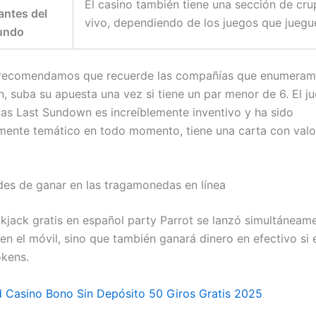
El casino también tiene una sección de cru
antes del
vivo, dependiendo de los juegos que juegu
undo
 recomendamos que recuerde las compañías que enumeram
n, suba su apuesta una vez si tiene un par menor de 6. El j
s Last Sundown es increíblemente inventivo y ha sido
mente temático en todo momento, tiene una carta con valor
es de ganar en las tragamonedas en línea
kjack gratis en español party Parrot se lanzó simultáneame
 en el móvil, sino que también ganará dinero en efectivo si e
okens.
 Casino Bono Sin Depósito 50 Giros Gratis 2025