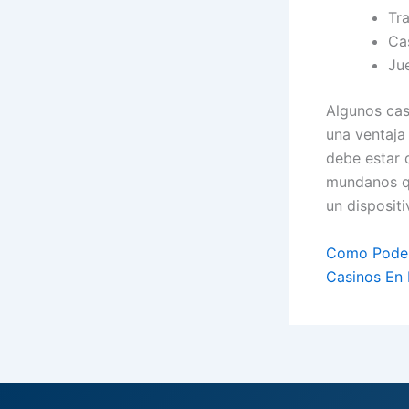
Tra
Ca
Ju
Algunos cas
una ventaja
debe estar 
mundanos qu
un disposit
Como Poder
Casinos En 