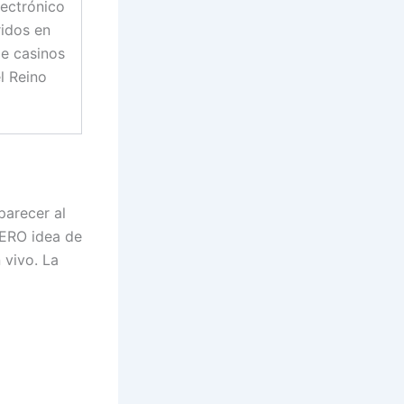
ectrónico
idos en
de casinos
l Reino
parecer al
CERO idea de
 vivo. La