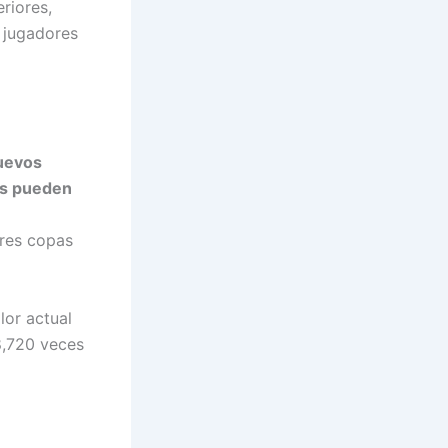
riores,
s jugadores
uevos
es pueden
tres copas
lor actual
8,720 veces