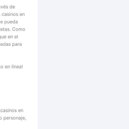
avés de
s casinos en
nte pueda
bletas. Como
gue en el
nedas para
o en línea!
 casinos en
o personaje,