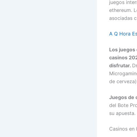
juegos inte
ethereum. L
asociadas co
A Q Hora Es
Los juegos
casinos 20
disfrutar.
Dr
Microgaming
de cerveza)
Juegos de c
del Bote Pr
su apuesta.
Casinos en 