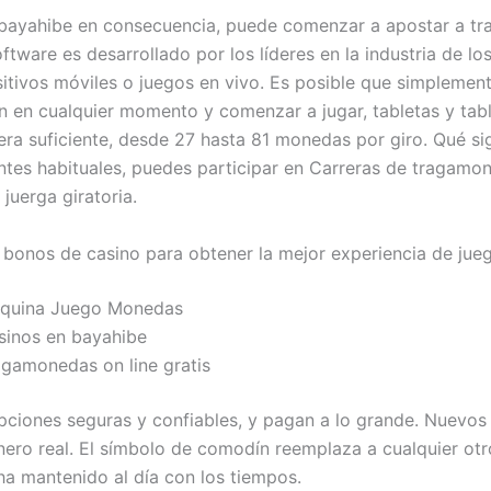
bayahibe en consecuencia, puede comenzar a apostar a tr
ftware es desarrollado por los líderes en la industria de lo
ositivos móviles o juegos en vivo. Es posible que simpleme
ión en cualquier momento y comenzar a jugar, tabletas y ta
uera suficiente, desde 27 hasta 81 monedas por giro. Qué si
entes habituales, puedes participar en Carreras de tragamo
juerga giratoria.
s bonos de casino para obtener la mejor experiencia de jueg
quina Juego Monedas
sinos en bayahibe
agamonedas on line gratis
pciones seguras y confiables, y pagan a lo grande. Nuevos
inero real. El símbolo de comodín reemplaza a cualquier otr
ha mantenido al día con los tiempos.