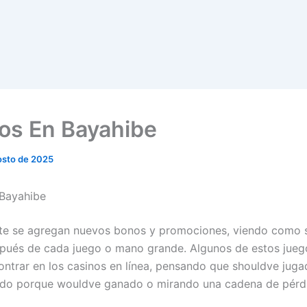
os En Bayahibe
osto de 2025
 Bayahibe
e se agregan nuevos bonos y promociones, viendo como s
spués de cada juego o mano grande. Algunos de estos jueg
ntrar en los casinos en línea, pensando que shouldve jug
do porque wouldve ganado o mirando una cadena de pérdi