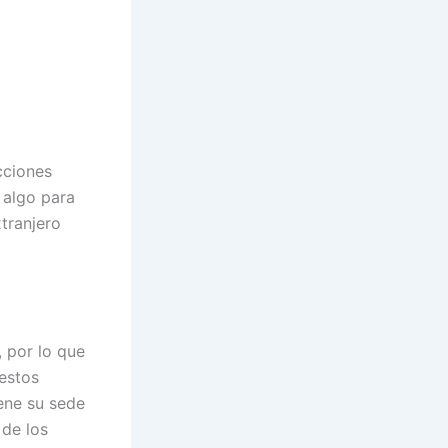
cciones
 algo para
tranjero
, por lo que
 estos
ene su sede
 de los