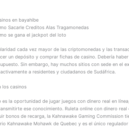
sinos en bayahibe
mo Sacarle Creditos Alas Tragamonedas
mo se gana el jackpot del loto
laridad cada vez mayor de las criptomonedas y las transa
hacer un depósito y comprar fichas de casino. Debería haber
supuesto. Sin embargo, hay muchos sitios con sede en el ex
activamente a residentes y ciudadanos de Sudáfrica.
n los casinos
 es la oportunidad de jugar juegos con dinero real en línea
ansmitirte ese conocimiento. Ruleta online con dinero real
uir bonos de recarga, la Kahnawake Gaming Commission ti
torio Kahnawake Mohawk de Quebec y es el único regulador