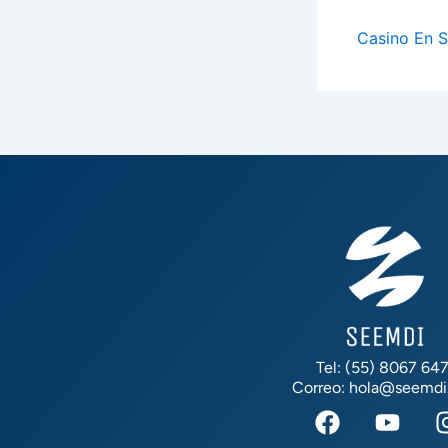
Casino En 
Tel: (55) 8067 64
Correo: hola@seemd
F
Y
a
o