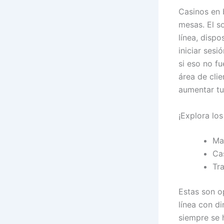
Casinos en 
mesas. El so
línea, disp
iniciar ses
si eso no f
área de cli
aumentar tu 
¡Explora lo
Ma
Ca
Tr
Estas son o
línea con d
siempre se 