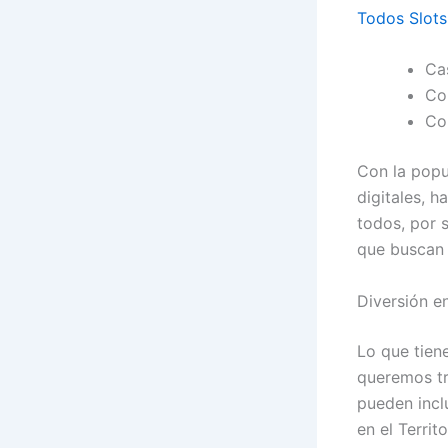
Todos Slots
Ca
Co
Co
Con la popu
digitales, 
todos, por 
que buscan 
Diversión e
Lo que tiene
queremos tr
pueden incl
en el Terri