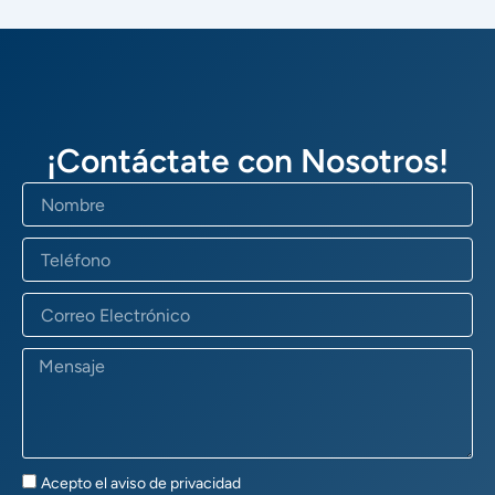
¡Contáctate con Nosotros!
Nombre
Teléfono
Correo
Electrónico
Mensaje
Aviso
Acepto el aviso de privacidad