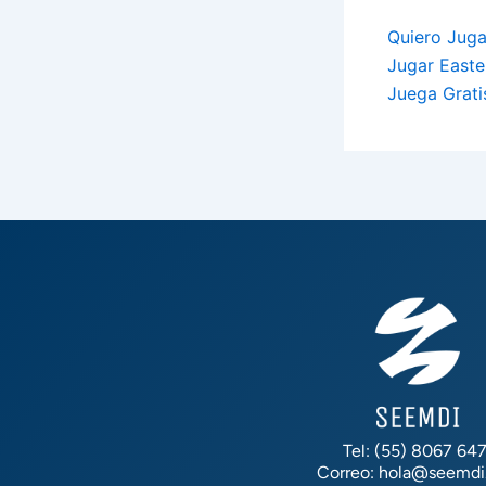
Quiero Jug
Jugar Easter
Juega Grat
Tel: (55) 8067 64
Correo: hola@seemd