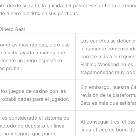
 desde su sofá, la guinda del pastel es su oferta perman
de dinero del 10% en sus pérdidas.
inero Real
Los carretes se detiene
compras más rápidas, pero eso
lentamente comenzando
de mucha ayuda a menos que
carrete más a la izquier
 mente un juego específico
Fishing Weekend no es 
as probar.
tragamonedas muy popu
Sin embargo, nuestra úl
los juegos de casino con las
revisión de la platafor
robabilidades para el jugador.
Bets es más que satisfac
 es considerado el sistema de
Al conseguir tres, el ca
étodo de depósito en línea
línea ofrece un bono de
rno y seguro que puede