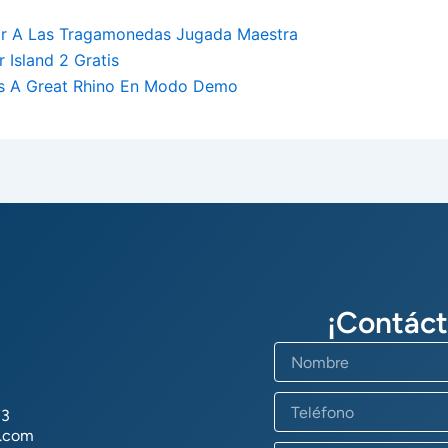
ar A Las Tragamonedas Jugada Maestra
 Island 2 Gratis
is A Great Rhino En Modo Demo
¡Contáct
Nombre
Teléfono
73
i.com