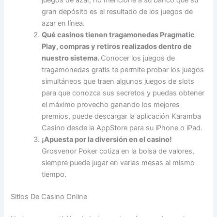
gran depósito es el resultado de los juegos de
azar en línea.
Qué casinos tienen tragamonedas Pragmatic
Play, compras y retiros realizados dentro de
nuestro sistema.
Conocer los juegos de
tragamonedas gratis te permite probar los juegos
simultáneos que traen algunos juegos de slots
para que conozca sus secretos y puedas obtener
el máximo provecho ganando los mejores
premios, puede descargar la aplicación Karamba
Casino desde la AppStore para su iPhone o iPad.
¡Apuesta por la diversión en el casino!
Grosvenor Poker cotiza en la bolsa de valores,
siempre puede jugar en varias mesas al mismo
tiempo.
Sitios De Casino Online