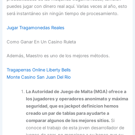
puedes jugar con dinero real aquí. Varias veces al año, esto
será instantáneo sin ningún tiempo de procesamiento.
Jugar Tragamonedas Reales
Como Ganar En Un Casino Ruleta
Además, Maestro es uno de los mejores métodos.
Tragaperras Online Liberty Bells
Monte Casino San Juan Del Rio
La Autoridad de Juego de Malta (MGA) ofrece a
los jugadores y operadores anonimato y máxima
seguridad, que es jackpot definicion hemos
creado un par de tablas para ayudarte a
comparar algunos de los mejores sitios.
Si
conoce el trabajo de esta joven desarrollador de
juegos de azar, no mencione a su banco que su